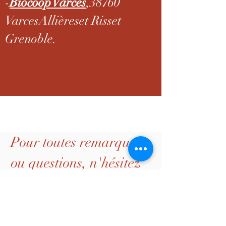
-
Biocoop Varces
,38760
VarcesAllièreset Risset
Grenoble.
Me contacter
Pour toutes remarques
ou questions, n'hésitez
pas à remplir le
formulaire