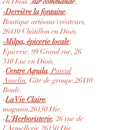
en Diois (
sur commande
).
:
-Derrière la fontaine
Boutique artisans/créateurs,
26410 Châtillon en Diois.
:
-
Milpa, épicerie locale
Epicerie, 99 Grand rue, 26
310 Luc en Diois.
-
Centre Aguila
, Pascal
Anselin
, Gîte de groupe,26410
Boulc.
-
La Vie Claire
,
magasin,26150 Die.
-
L'Herboristerie
, 26 rue de
l'Armellerie,26150 Die.