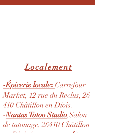
En magasin
Les points de vente
Localement
:
-
Épicerie locale
Carrefour
Market, 12 rue du Reclus, 26
123-456-7890
410 Châtillon en Diois.
-
Nantas Tatoo Studio
,Salon
de tatouage, 26410 Châtillon