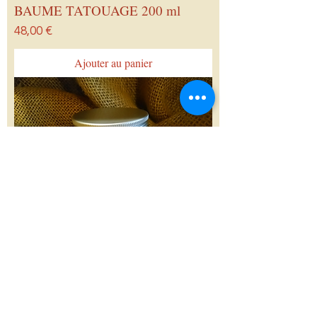
BAUME TATOUAGE 200 ml
Prix
48,00 €
Ajouter au panier
CREME VISAGE géranium 30 ml
Prix
18,00 €
Ajouter au panier