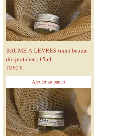
BAUME A LEVRES (mini baume
du quotidien) 15ml
Prix
10,50 €
Ajouter au panier