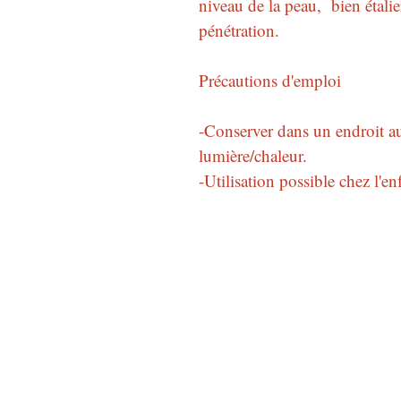
niveau de la peau, bien étalie
pénétration.
Précautions d'emploi
-Conserver dans un endroit au f
lumière/chaleur.
-Utilisation possible chez l'en
Marie Caremelle
1201 route de Ravel et
Ferriers
26410 Boulc
caremellemarie@hotma