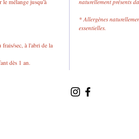
r le mélange jusqu'à
naturellement présents da
* Allergènes naturellemen
essentielles.
rais/sec, à l'abri de la
fant dès 1 an.
Mentions
Politique
CGV
il.fr