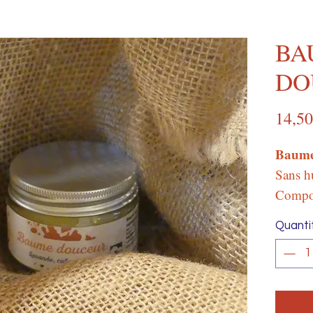
BA
DO
14,50
Baume 
Sans hu
Compos
biolog
Quanti
Pot de 