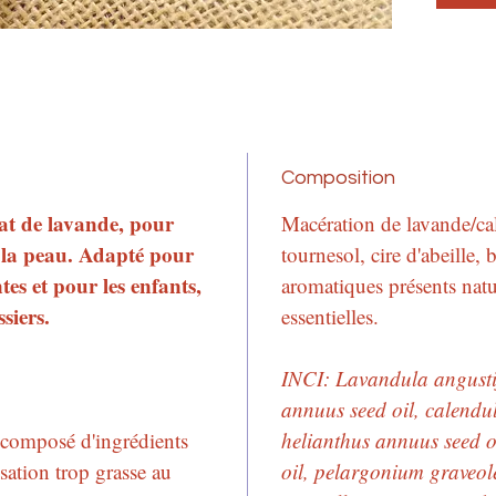
Composition
t de lavande, pour
Macération de lavande/cal
r la peau. Adapté pour
tournesol, cire d'abeille,
tes et pour les enfants,
aromatiques présents natu
siers.
essentielles.
INCI: Lavandula angustif
annuus seed oil, calendula
 composé d'ingrédients
helianthus annuus seed oi
sation trop grasse au
oil, pelargonium graveol