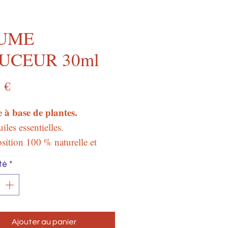
UME
UCEUR 30ml
Prix
 €
à base de plantes.
iles essentielles.
ition 100 % naturelle et
ique.
té
*
30 ml en verre.
Ajouter au panier