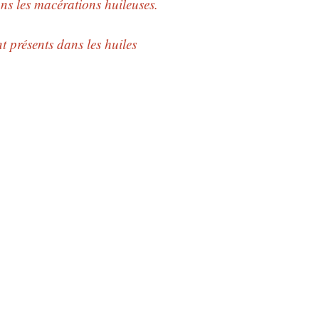
ns les macérations huileuses.
t présents dans les huiles
 légales
 de confidentialité