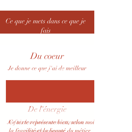
Ce que je mets dans ce que je
fais
Du coeur
Je donne ce que j'ai de meilleur
Le métier d'artisan
De l'énergie
Je fais les choses avec attention
Ce texte représente bien, selon moi,
la fragilité et la beauté du métier
et enthousiasme