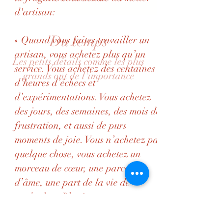
d'artisan:
Du temps
« Quand vous faites travailler un
artisan, vous achetez plus qu’un
Les petits détails comme les plus
service. Vous achetez des centaines
grands ont de l'importance
d’heures d’échecs et
d’expérimentations. Vous achetez
des jours, des semaines, des mois de
frustration, et aussi de purs
moments de joie. Vous n’achetez pas
quelque chose, vous achetez un
morceau de cœur, une parcelle
d’âme, une part de la vie de
quelqu’un. Plus important encore,
vous achetez à l’artisan plus de