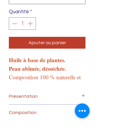
Quantité
*
Ajouter au panier
Huile à base de plantes.
Peau abîmée, désséchée.
Composition 100 % naturelle et
biologique.
Flacon de 50 ml en verre.
Présentation
Huile à base de calendula,
Composition
carotte et millepertuis, pour
nourrir les peaux abîmées et
Macération de