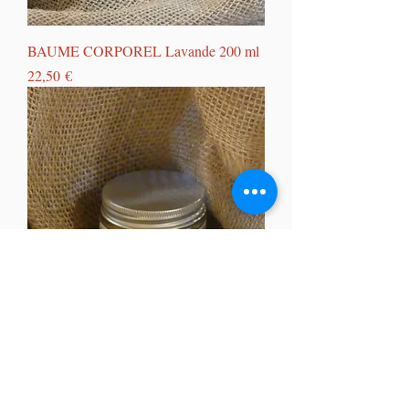
BAUME CORPOREL Lavande 200 ml
Prix
22,50 €
BAUME DOUCEUR 30ml
Prix
14,50 €